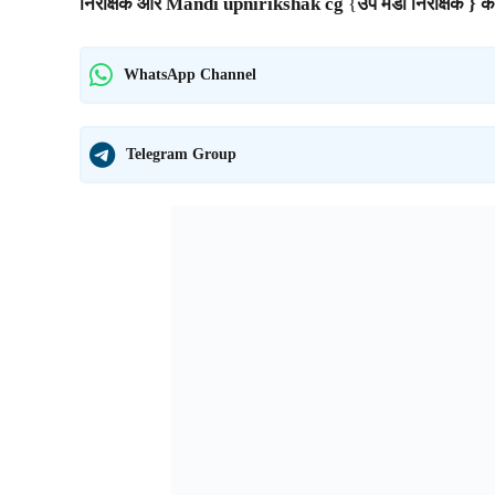
निरीक्षक और M
andi upnirikshak cg
{
उप मंडी निरीक्षक } क
WhatsApp Channel
Telegram Group